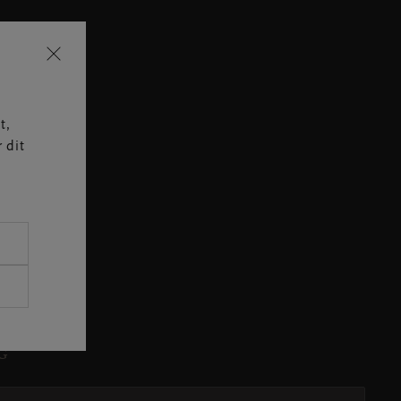
t,
 dit
spørgsler
G