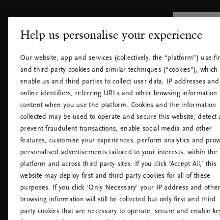
Help us personalise your experience
KUNDESERVICE
HER FIN
Returneringer
Vores butik
Our website, app and services (collectively, the “platform”) use fir
Ofte stillede spørgsmål
Indkøbscen
D
and third-party cookies and similar techniques (“cookies”), which
Kontakt os
Hoteller
hvo
enable us and third parties to collect user data, IP addresses and
Cookiepolitik
Lufthavne
online identifiers, referring URLs and other browsing information
Cookieindstillinger
content when you use the platform. Cookies and the information
Tilgængelighedserklæring
collected may be used to operate and secure this website, detect
Privatlivspolitik for Rituals
prevent fraudulent transactions, enable social media and other
Rituals' Husregler
features, customise your experiences, perform analytics and prov
Fortryd aftalen
personalised advertisements tailored to your interests, within the
platform and across third party sites. If you click ‘Accept All,’ this
website may deploy first and third party cookies for all of these
purposes. If you click ‘Only Necessary’ your IP address and othe
browsing information will still be collected but only first and third
party cookies that are necessary to operate, secure and enable ke