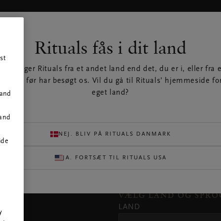
DER DU OS
VORES BRAND
Rituals fås i dit land
ker
Om Rituals
st
tre
Karrierer
u besøger Rituals fra et andet land end det, du er i, eller fra e
Virksomhed
rfra du før har besøgt os. Vil du gå til Rituals’ hjemmeside for
Rituals
eget land?
 and
nyhedsredaktion/pressefore
Tilbud
 and
App
Bliv medlem af My Rituals
NEJ. BLIV PÅ RITUALS DANMARK
ide
Vulnerability Disclosure
Profit Pledge
JA. FORTSÆT TIL RITUALS USA
Indsats for bæredygtighed
r
VÆLG LAND OG SPRO
LAND
y