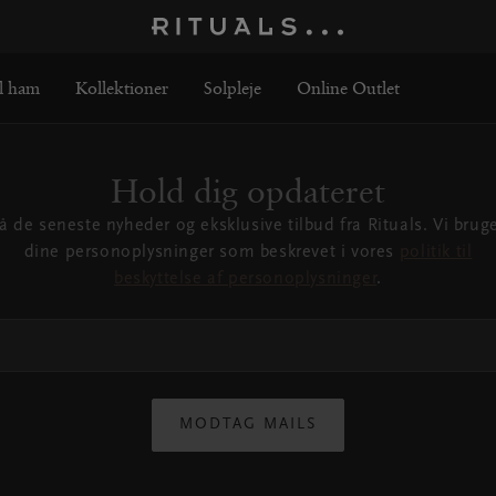
l ham
Kollektioner
Solpleje
Online Outlet
Hold dig opdateret
å de seneste nyheder og eksklusive tilbud fra Rituals. Vi brug
dine personoplysninger som beskrevet i vores
politik til
beskyttelse af personoplysninger
.
MODTAG MAILS