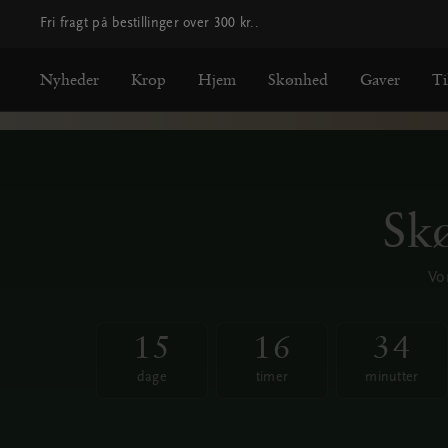
Fri fragt på bestillinger over 300 kr..
Nyheder
Krop
Hjem
Skønhed
Gaver
Ti
Skø
Vo
1
5
1
6
3
4
15
dage
16
timer
34
minut
dage
timer
minutter