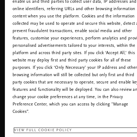
enable us and third parties to collect user data, IP addresses and
Cookiepolitik
Lufthavne
online identifiers, referring URLs and other browsing information
Cookieindstillinger
content when you use the platform. Cookies and the information
Tilgængelighedserklæring
collected may be used to operate and secure this website, detect
Privatlivspolitik for Rituals
prevent fraudulent transactions, enable social media and other
Rituals' Husregler
features, customise your experiences, perform analytics and prov
Fortryd aftalen
personalised advertisements tailored to your interests, within the
platform and across third party sites. If you click ‘Accept All,’ this
website may deploy first and third party cookies for all of these
purposes. If you click ‘Only Necessary’ your IP address and othe
browsing information will still be collected but only first and third
party cookies that are necessary to operate, secure and enable ke
features and functionality will be deployed. You can also review a
change your cookie preferences at any time, in the Privacy
RING TIL KUNDESERVICE:
Preference Center, which you can access by clicking "Manage
+45 (0)89874216
Lokaltakst
Cookies”.
Mandag - Fredag
09:00 - 18:30
RITUALS APP
VIEW FULL COOKIE POLICY