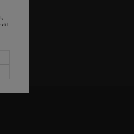
er
t,
 dit