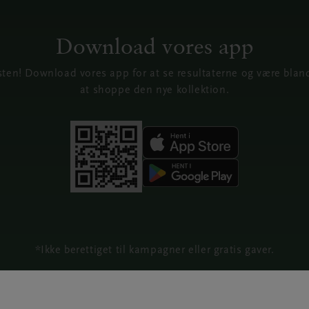
Download vores app
ten! Download vores app for at se resultaterne og være blandt
at shoppe den nye kollektion.
*Ikke berettiget til kampagner eller gratis gaver.