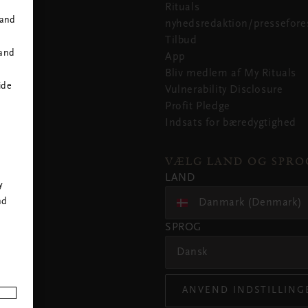
Rituals
 and
nyhedsredaktion/pressefore
Tilbud
 and
App
Bliv medlem af My Rituals
ide
Vulnerability Disclosure
Profit Pledge
Indsats for bæredygtighed
r
VÆLG LAND OG SPRO
LAND
y
Danmark (Denmark)
nd
SPROG
Dansk
ANVEND INDSTILLING