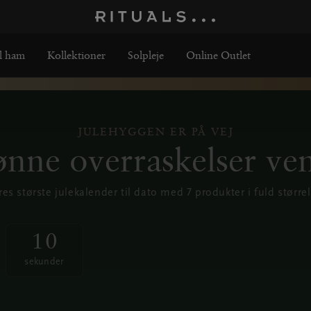
l ham
Kollektioner
Solpleje
Online Outlet
JULEHYGGEN ER PÅ VEJ
nne overraskelser ve
res største julekalender til dato med 7 produkter i fuld størrel
1
0
ter
10
sekunder
sekunder