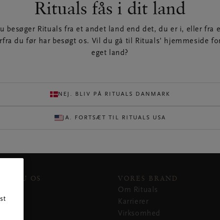
Hold dig opdateret
Rituals fås i dit land
å de seneste nyheder og eksklusive tilbud fra Rituals. Vi brug
u besøger Rituals fra et andet land end det, du er i, eller fra e
dine personoplysninger som beskrevet i vores
politik til
rfra du før har besøgt os. Vil du gå til Rituals’ hjemmeside for
beskyttelse af personoplysninger
.
eget land?
NEJ. BLIV PÅ RITUALS DANMARK
MODTAG MAILS
JA. FORTSÆT TIL RITUALS USA
DER DU OS
VORES BRAND
ker
Om Rituals
st
tre
Karrierer
Virksomhed