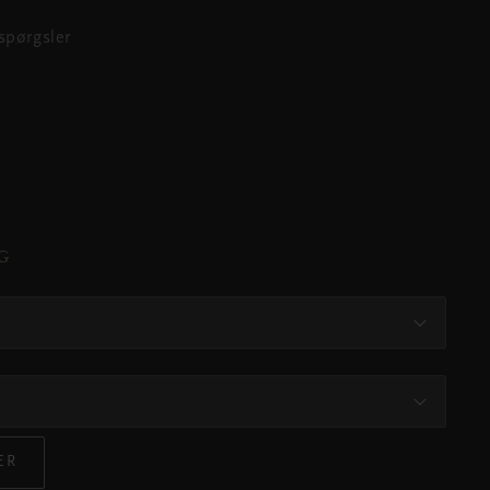
spørgsler
G
ER