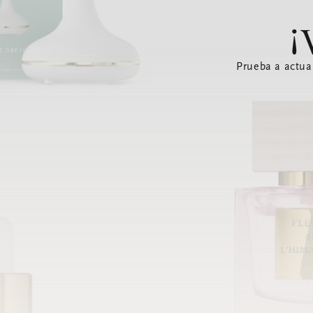
¡
Prueba a actua