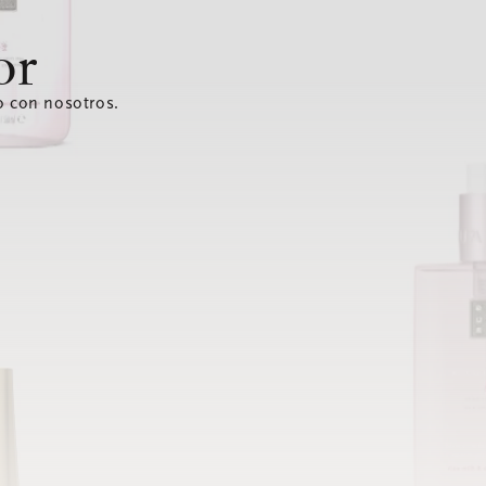
or
o con nosotros.