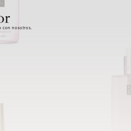
or
o con nosotros.