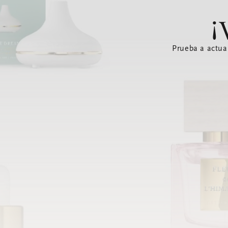
¡
Prueba a actua