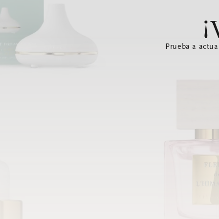
¡
Prueba a actua