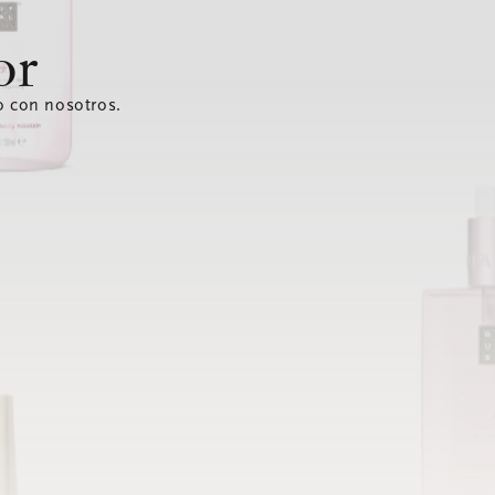
or
o con nosotros.