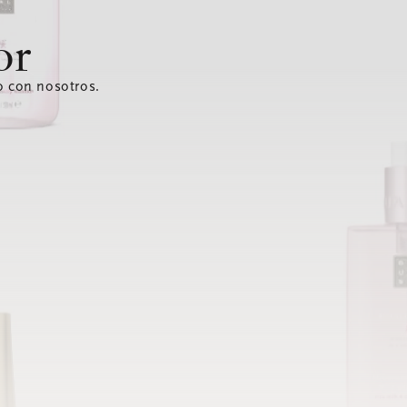
or
o con nosotros.