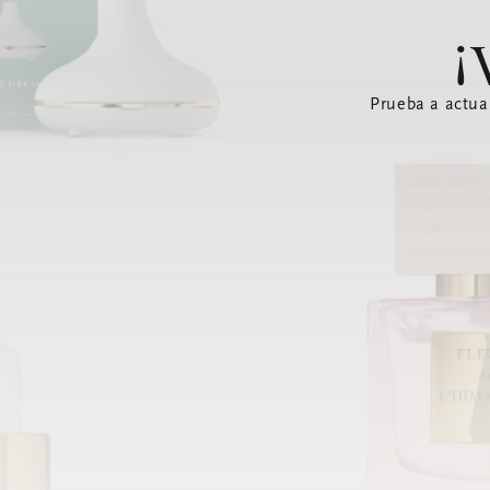
¡
Prueba a actua