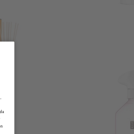
,
ada
y
as