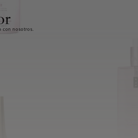
or
o con nosotros.