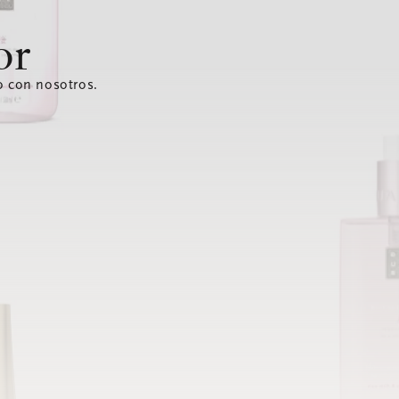
or
o con nosotros.