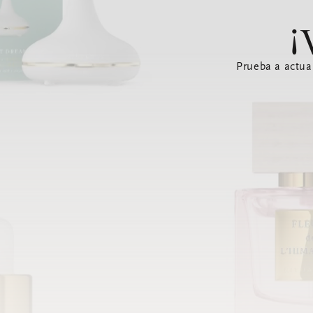
¡
Prueba a actua