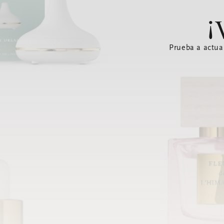
¡
Prueba a actua