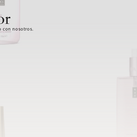
or
o con nosotros.