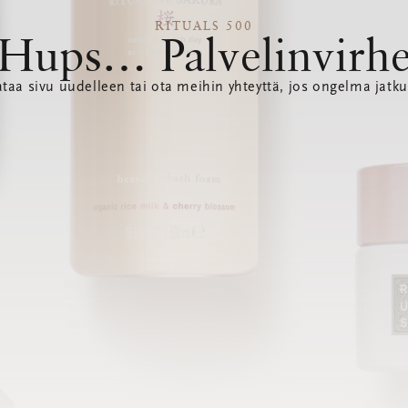
RITUALS 500
Hups… Palvelinvirh
ataa sivu uudelleen tai ota meihin yhteyttä, jos ongelma jatku