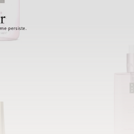
r
ème persiste.