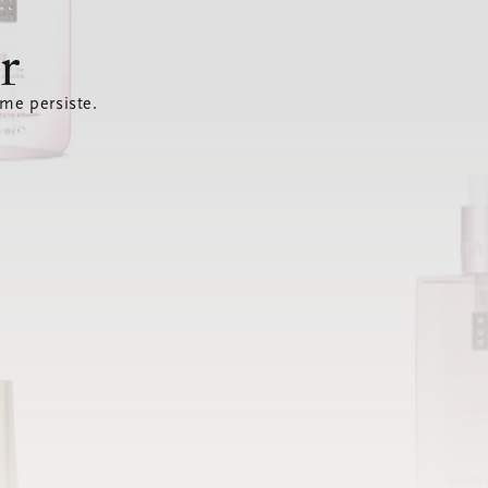
r
ème persiste.