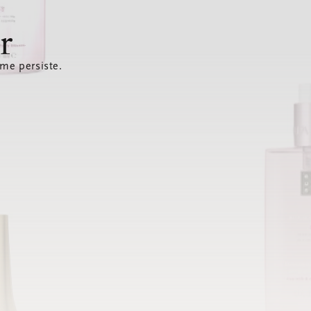
r
ème persiste.