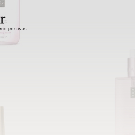
r
ème persiste.