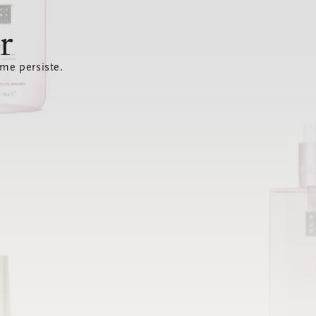
r
ème persiste.