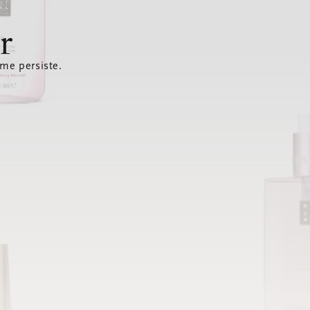
r
ème persiste.