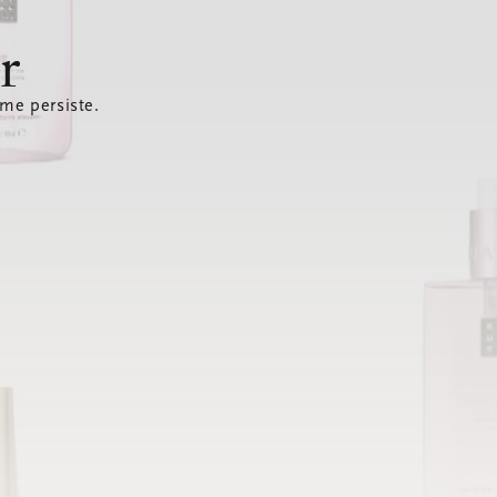
r
ème persiste.