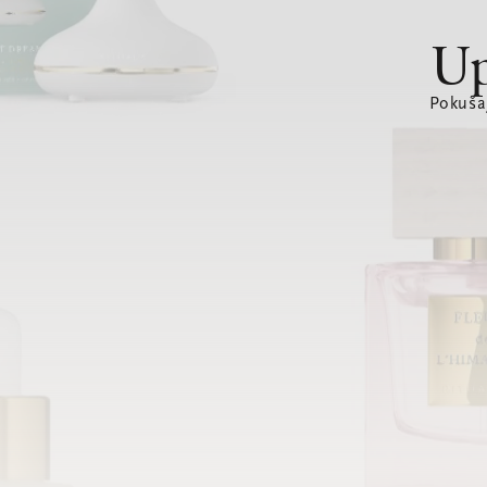
Up
Pokušaj