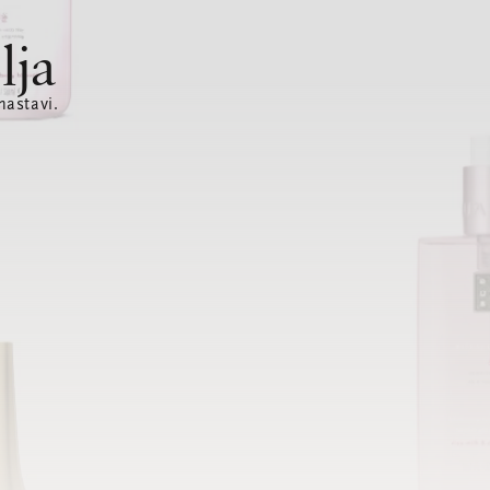
lja
nastavi.