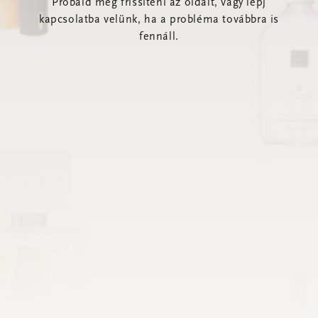
Próbáld meg frissíteni az oldalt, vagy lépj
kapcsolatba velünk, ha a probléma továbbra is
fennáll.