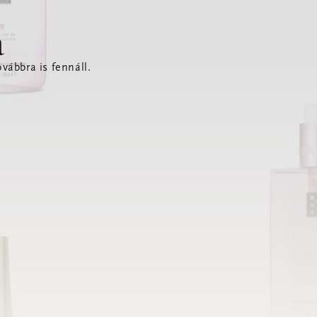
a
vábbra is fennáll.