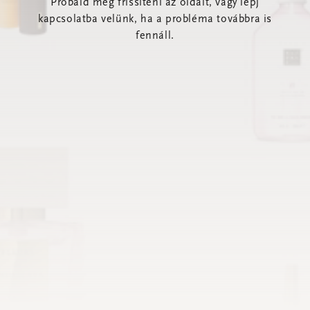
Próbáld meg frissíteni az oldalt, vagy lépj
kapcsolatba velünk, ha a probléma továbbra is
fennáll.