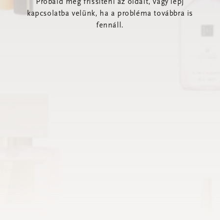
Próbáld meg frissíteni az oldalt, vagy lépj
kapcsolatba velünk, ha a probléma továbbra is
fennáll.