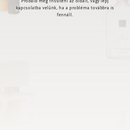
Próbáld meg frissíteni az oldalt, vagy lépj
kapcsolatba velünk, ha a probléma továbbra is
fennáll.