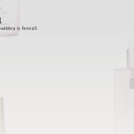
a
vábbra is fennáll.