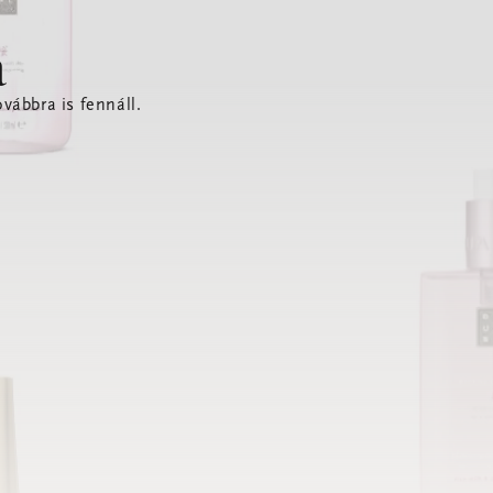
a
vábbra is fennáll.