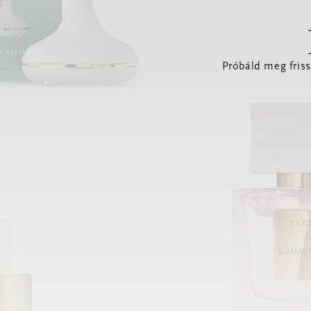
Próbáld meg friss