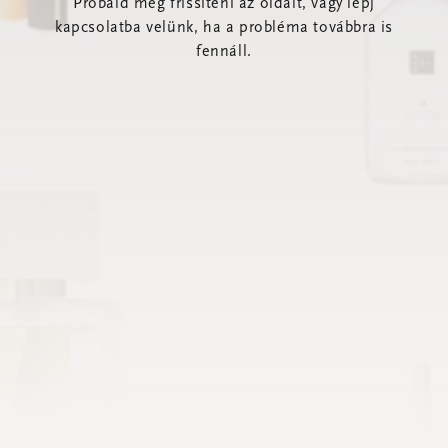
Próbáld meg frissíteni az oldalt, vagy lépj
kapcsolatba velünk, ha a probléma továbbra is
fennáll.