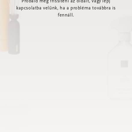
Próbáld meg frissíteni az oldalt, vagy lépj
kapcsolatba velünk, ha a probléma továbbra is
fennáll.