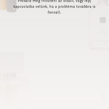
Próbáld meg frissíteni az oldalt, vagy lépj
kapcsolatba velünk, ha a probléma továbbra is
fennáll.