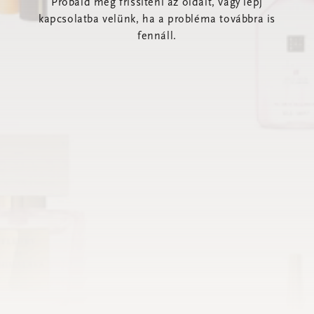
Próbáld meg frissíteni az oldalt, vagy lépj
kapcsolatba velünk, ha a probléma továbbra is
fennáll.