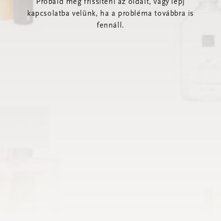
Próbáld meg frissíteni az oldalt, vagy lépj
kapcsolatba velünk, ha a probléma továbbra is
fennáll.