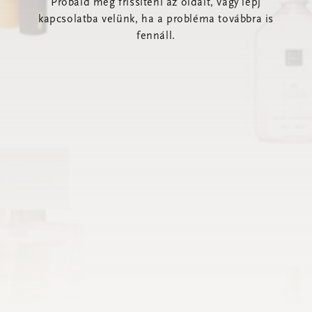
Próbáld meg frissíteni az oldalt, vagy lépj
kapcsolatba velünk, ha a probléma továbbra is
fennáll.