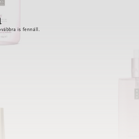
a
vábbra is fennáll.