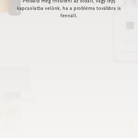
Próbáld meg frissíteni az oldalt, vagy lépj
kapcsolatba velünk, ha a probléma továbbra is
fennáll.