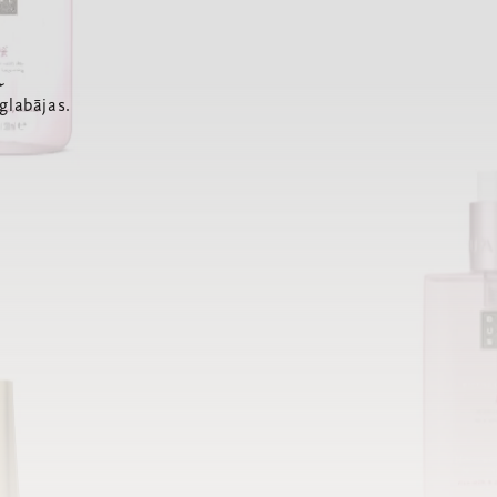
a
glabājas.