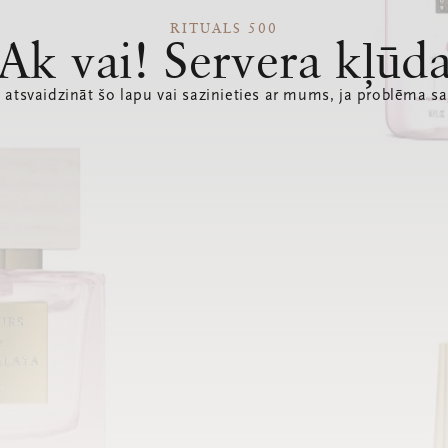
RITUALS 500
Ak vai! Servera kļūd
 atsvaidzināt šo lapu vai sazinieties ar mums, ja problēma sa