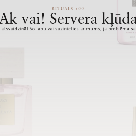
RITUALS 500
Ak vai! Servera kļūd
 atsvaidzināt šo lapu vai sazinieties ar mums, ja problēma sa