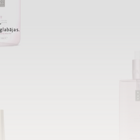
a
glabājas.