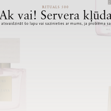
RITUALS 500
Ak vai! Servera kļūd
 atsvaidzināt šo lapu vai sazinieties ar mums, ja problēma sa