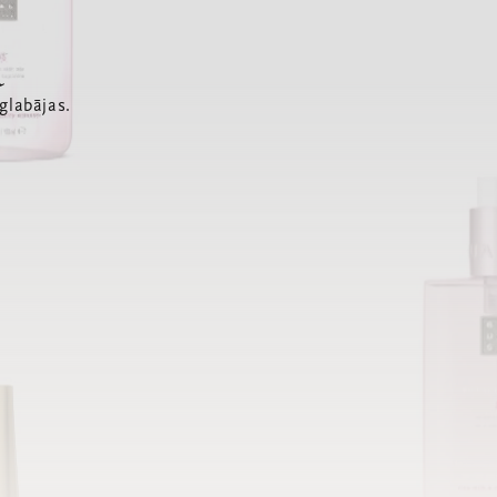
a
glabājas.