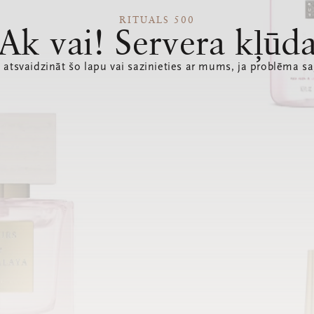
RITUALS 500
Ak vai! Servera kļūd
 atsvaidzināt šo lapu vai sazinieties ar mums, ja problēma sa