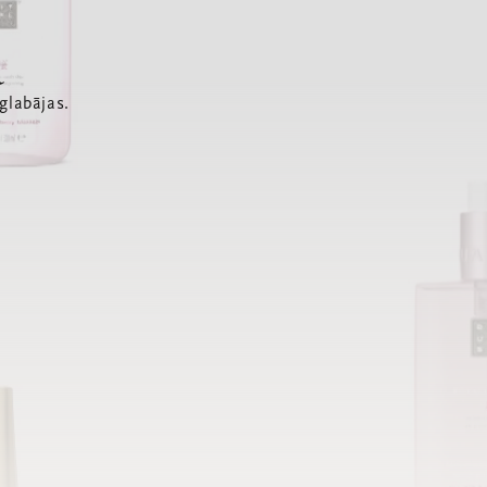
a
glabājas.