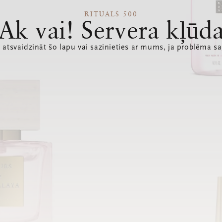
RITUALS 500
Ak vai! Servera kļūd
 atsvaidzināt šo lapu vai sazinieties ar mums, ja problēma sa