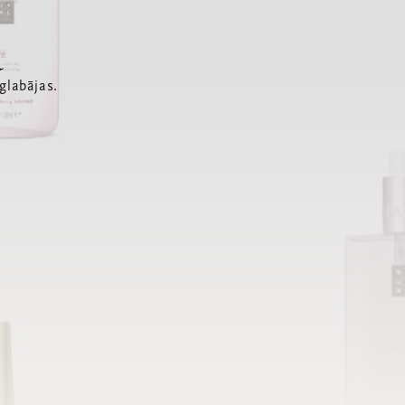
a
glabājas.