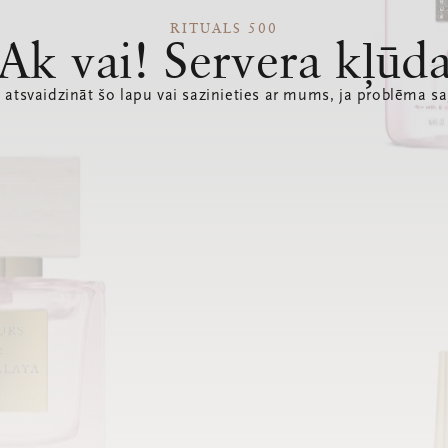
RITUALS 500
Ak vai! Servera kļūd
 atsvaidzināt šo lapu vai sazinieties ar mums, ja problēma sa