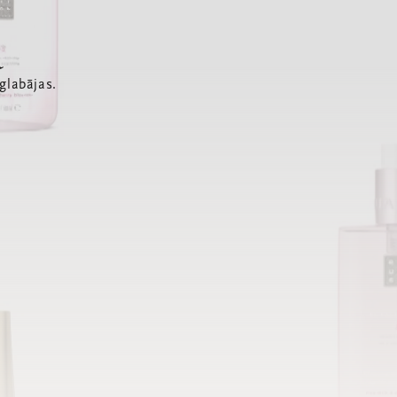
a
glabājas.