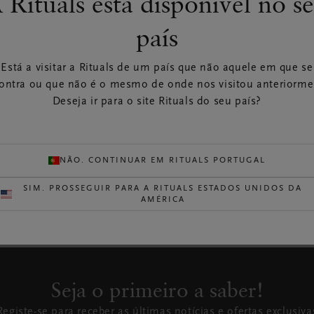
 Rituals está disponível no s
anais. Disponível para todas as suas perguntas de Segunda –
08:00 - 17:30 Sábado - Domingo 09:00 - 17:30.
país
Está a visitar a Rituals de um país que não aquele em que se
ontra ou que não é o mesmo de onde nos visitou anteriorme
senger
E-mail
Deseja ir para o site Rituals do seu país?
Messenger do Facebook
Através do nosso formulá
contacto
NÃO. CONTINUAR EM RITUALS PORTUGAL
OMEÇAR UM CHAT
ENVIAR E-MAIL AG
AGORA
SIM. PROSSEGUIR PARA A RITUALS ESTADOS UNIDOS DA
AMÉRICA
Seja o primeiro a saber!
Registe-se para receber as últimas notícias e ofertas exclusiva