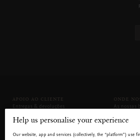
APOIO AO CLIENTE
ONDE NO
Entregas & devoluções
As nossas 
FAQ
Grandes a
Help us personalise your experience
Contactos
Hotéis
Política de cookies
Aeroportos
Our website, app and services (collectively, the “platform”) use fir
Definições de cookies