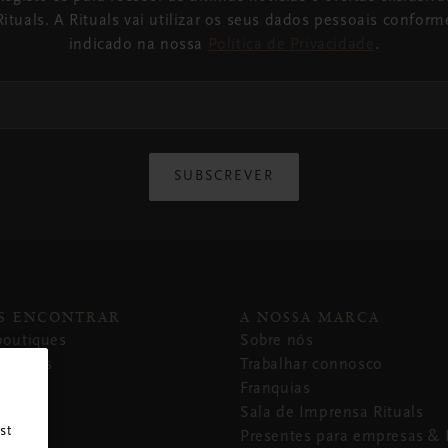
Rituals. A Rituals vai utilizar os seus dados pessoais conform
indicado na nossa
Política de Privacidade
.
SUBSCREVER
S ENCONTRAR
A NOSSA MARCA
boutiques
Sobre nós
rmazéns
Trabalhar connosco
Franquias
Sala de Imprensa Rituals
st
Presentes para empresas & 