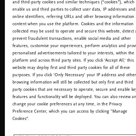
and third-party cookies and similar techniques (“cookies”), which
Declaração de acessibilidade
enable us and third parties to collect user data, IP addresses and
Política de Privacidade da Rituals
online identifiers, referring URLs and other browsing information
Regras Internas da Rituals
content when you use the platform. Cookies and the information
Retratação do contrato
collected may be used to operate and secure this website, detect
prevent fraudulent transactions, enable social media and other
features, customise your experiences, perform analytics and prov
personalised advertisements tailored to your interests, within the
platform and across third party sites. If you click ‘Accept All,’ this
website may deploy first and third party cookies for all of these
purposes. If you click ‘Only Necessary’ your IP address and othe
browsing information will still be collected but only first and third
party cookies that are necessary to operate, secure and enable ke
PRECISA DE AJUDA? PODE-NOS LIGAR. POR FA
features and functionality will be deployed. You can also review a
EM CONSIDERAÇÃO QUE O ATENDIMENTO NES
change your cookie preferences at any time, in the Privacy
TELEFÓNICA PODERÁ SER EM INGLÊS.
Preference Center, which you can access by clicking "Manage
+351308800619
Local Tariff
Cookies”.
Segunda - sexta -feira
08:00 - 17:30