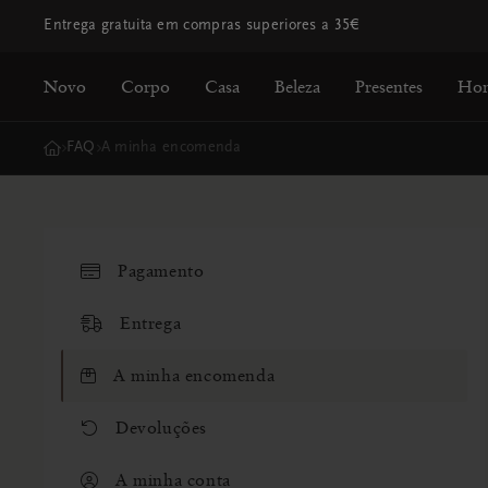
Entrega gratuita em compras superiores a 35€
Novo
Corpo
Casa
Beleza
Presentes
Ho
FAQ
A minha encomenda
home
Pagamento
Entrega
A minha encomenda
Devoluções
A minha conta