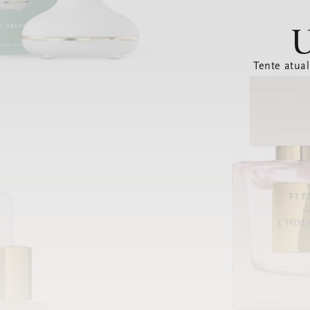
U
Tente atual