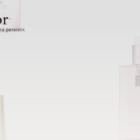
or
a persistir.