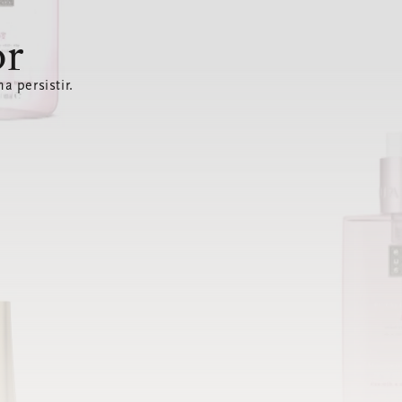
or
a persistir.