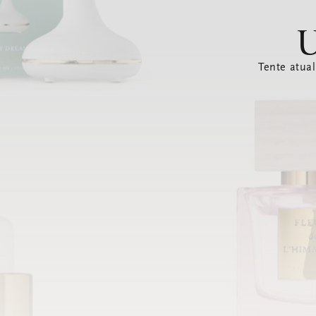
U
Tente atual