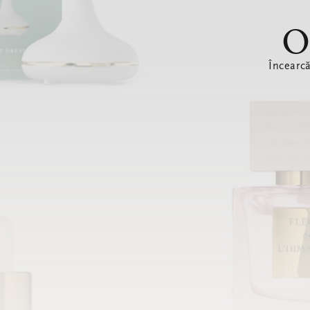
O
Încearc