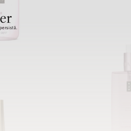
er
ersistă.