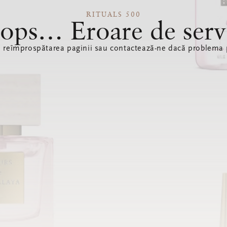
RITUALS 500
ops… Eroare de serv
ă reîmprospătarea paginii sau contactează-ne dacă problema p