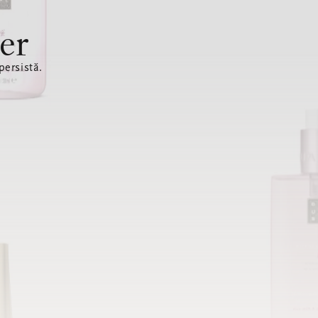
er
ersistă.