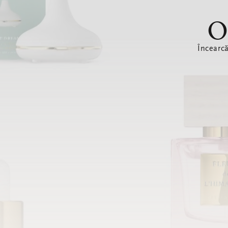
O
Încearc