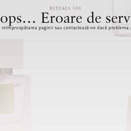
RITUALS 500
ops… Eroare de serv
ă reîmprospătarea paginii sau contactează-ne dacă problema p