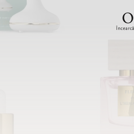
O
Încearc