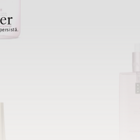
er
ersistă.