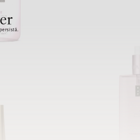
er
ersistă.