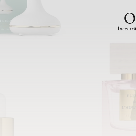
O
Încearc