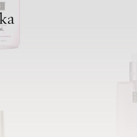
ka
i.