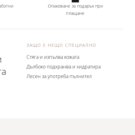
аботни
Опаковане за подарък при
плащане
ЗАЩО Е НЕЩО СПЕЦИАЛНО
и
Стяга и изпълва кожата
Дълбоко подхранва и хидратира
га
Лесен за употреба пълнител