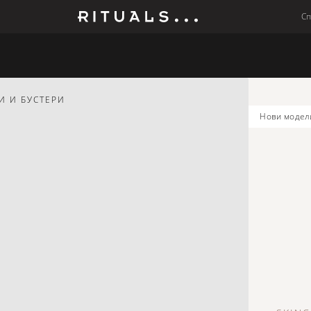
С
Мъже
Колекции
Бебето
И И БУСТЕРИ
нови модел