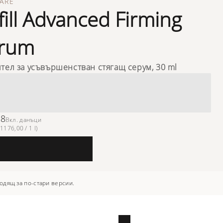
ARE
fill Advanced Firming
rum
тел за усъвършенстван стягащ серум, 30 ml
28
Вкл. данъци
1176,00 / 1 l)
одящ за по-стари версии.