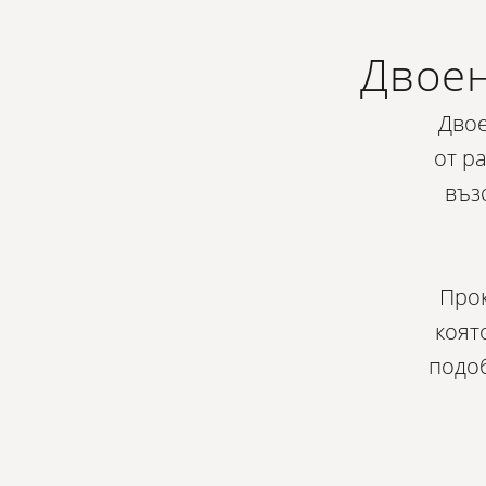
Двоен
Двое
от р
въз
Прок
коят
подоб