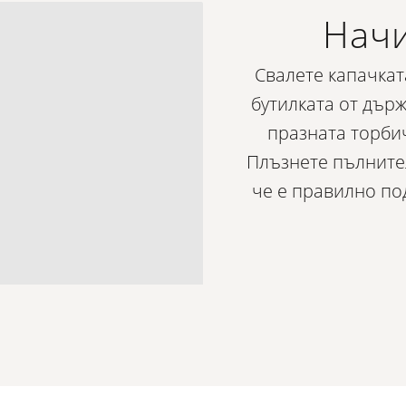
Начи
Свалете капачкат
бутилката от държ
празната торбич
Плъзнете пълнител
че е правилно по