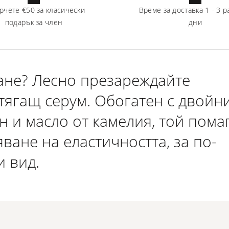
рчете
€50
за класически
Време за доставка
1
-
3
р
подарък за член
дни
ане? Лесно презареждайте
ягащ серум. Обогатен с двойн
 и масло от камелия, той пома
ване на еластичността, за по-
и вид.