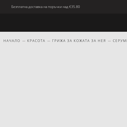
Безплатна доставка на поръчки над
€35.80
Ново
Тяло
Дом
красота
Подаръци
НАЧАЛО
КРАСОТА
ГРИЖА ЗА КОЖАТА ЗА НЕЯ
СЕРУМ