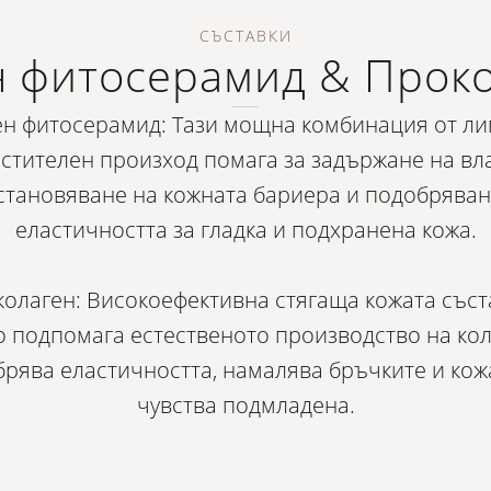
СЪСТАВКИ
 фитосерамид & Прок
н фитосерамид: Тази мощна комбинация от л
астителен произход помага за задържане на вла
становяване на кожната бариера и подобряван
еластичността за гладка и подхранена кожа.
олаген: Високоефективна стягаща кожата съст
о подпомага естественото производство на кол
рява еластичността, намалява бръчките и кож
чувства подмладена.