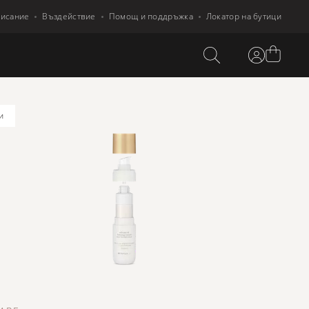
писание
Въздействие
Помощ и поддръжка
Локатор на бутици
и