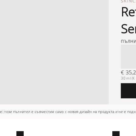
SKINC
Re
Se
пълни
€ 35,
30 ml (€ 
: този пълнител е съвместим само с новия дизайн на продукта и не е подх