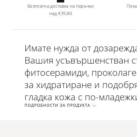
Безплатна доставка на поръчки
Поха
над
€35.80
Имате нужда от дозарежд
Вашия усъвършенстван ст
фитосерамиди, проколаген
за хидратиране и подобря
гладка кожа с по-младежк
ПОДРОБНОСТИ ЗА ПРОДУКТА