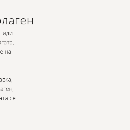
олаген
ипиди
гата,
е на
авка,
аген,
ата се