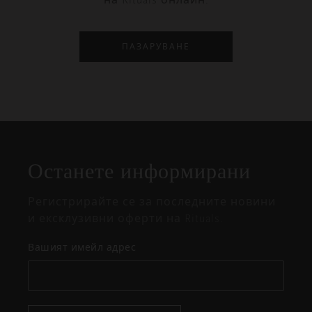
на Rituals онлайн.
ПАЗАРУВАНЕ
Затваряне
Отворено
Затворено
на
Останете информирани
изскачащия
прозорец
Регистрирайте се за последните новини
и ексклузивни оферти на Rituals.
Вашият имейл адрес