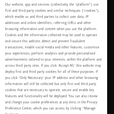
Our website, app and services (collectively, the “platform”) use
Събота -
11:00 - 19:30
first and third-party cookies and similar techniques (“cookies”),
неделя
which enable us and third parties to collect user data, IP
addresses and online identifiers, referring URLs and other
browsing information and content when you use the platform.
Изберете Вашата държава и език
Cookies and the information collected may be used to operate
and secure this website, detect and prevent fraudulent
държава
transactions, enable social media and other features, customise
your experiences, perform analytics and provide personalised
advertisements tailored to your interests, within the platform and
across third party sites. If you click ‘Accept All,’ this website may
език
deploy first and third party cookies for all of these purposes. If
you click ‘Only Necessary’ your IP address and other browsing
information will still be collected but only first and third party
cookies that are necessary to operate, secure and enable key
ПРОДЪЛЖАВАНЕ
features and functionality will be deployed. You can also review
and change your cookie preferences at any time, in the Privacy
Preference Center, which you can access by clicking "Manage