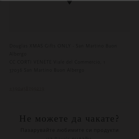
Douglas XMAS Gifts ONLY - San Martino Buon
Albergo
CC CORTI VENETE Viale del Commercio, 1
37036 San Martino Buon Albergo
+390458799219
Не можете да чакате?
Пазарувайте любимите си продукти