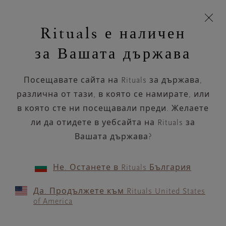
Пропускане на навигацията
Време за доставка 5-8 работни дни
моята
З
кошница
Rituals е наличен
н
Търся...
Търся...
Потреб
Виж
Включете
Логото
навигацията
и
акаунт
кош
на
на
за Вашата държава
устройството
п
НАЗАД
Rituals
Посещавате сайта на Rituals за държава,
DOUGLAS XMAS GIFTS
различна от тази, в която се намирате, или
ONLY - SAN MARTINO
в която сте ни посещавали преди. Желаете
BUON ALBERGO
ли да отидете в уебсайта на Rituals за
Вашата държава?
РАБОТНО ВРЕМЕ
Проверете най-актуалното ни работно
време с помощта на
.
Не. Останете в Rituals България
GOOGLE MAPS
Да. Продължете към Rituals United States
of America