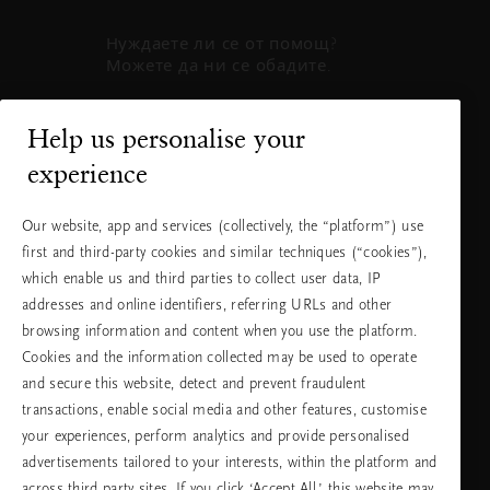
Нуждаете ли се от помощ?
Можете да ни се обадите.
+31 (0) 20
Местна тарифа
Help us personalise your
2415948
на разговора
experience
Понеделник
10:00 - 19:30
- петък
Our website, app and services (collectively, the “platform”) use
Събота -
11:00 - 19:30
first and third-party cookies and similar techniques (“cookies”),
неделя
which enable us and third parties to collect user data, IP
addresses and online identifiers, referring URLs and other
browsing information and content when you use the platform.
Изберете Вашата държава и език
Cookies and the information collected may be used to operate
and secure this website, detect and prevent fraudulent
държава
transactions, enable social media and other features, customise
your experiences, perform analytics and provide personalised
advertisements tailored to your interests, within the platform and
across third party sites. If you click ‘Accept All,’ this website may