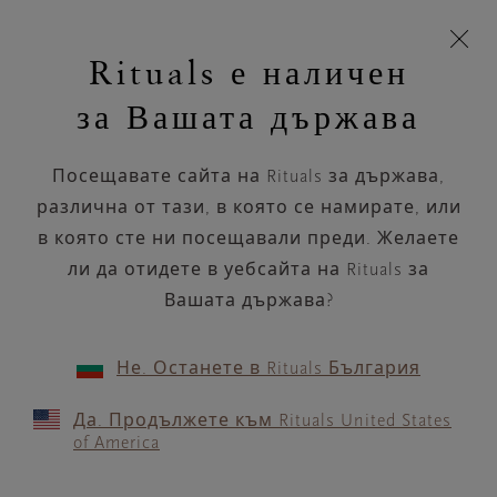
Пропускане на навигацията
Време за доставка 5-8 работни дни
моята
З
кошница
Rituals е наличен
н
Търся...
Търся...
Потреб
Виж
Включете
Логото
навигацията
и
акаунт
кош
на
на
за Вашата държава
устройството
п
Rituals
Продукти за масаж
Посещавате сайта на Rituals за държава,
Релаксиращо масажно олио, от
бутилка или от свещ, за успокояване
различна от тази, в която се намирате, или
и подхранване н...
в която сте ни посещавали преди. Желаете
Прочетете повече
ли да отидете в уебсайта на Rituals за
Вашата държава?
Гуа ша
Масажно масло
Серум
3 продукти
ПОДРЕЖДАНЕ ПО
ФИЛТЪР
Не. Останете в Rituals България
Да. Продължете към Rituals United States
of America