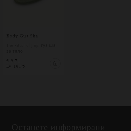
Body Gua Sha
The Ritual of Jing, гуа ша
за тяло
€ 9,71
LV 18,99
Затваряне
Отворено
Затворено
на
Останете информирани
изскачащия