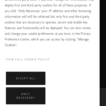
език
deploy first and third party cookies for all of these purposes. If
you click ‘Only Necessary’ your IP address and other browsing
information will still be collected but only first and third party
cookies that are necessary to operate, secure and enable key
ПРОДЪЛЖАВАНЕ
features and functionality will be deployed. You can also review
and change your cookie preferences at any time, in the Privacy
Preference Center, which you can access by clicking "Manage
Cookies”.
Facebook
TikTok
Pinterest
Youtube
Instagra
page
profile
channel
profile
VIEW FULL COOKIE POLICY
ACCEPT ALL
ONLY
NECESSARY
Mastercard
Visa